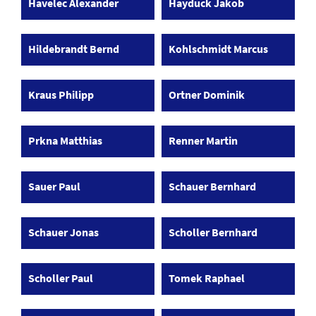
Havelec Alexander
Hayduck Jakob
Hildebrandt Bernd
Kohlschmidt Marcus
Kraus Philipp
Ortner Dominik
Prkna Matthias
Renner Martin
Sauer Paul
Schauer Bernhard
Schauer Jonas
Scholler Bernhard
Scholler Paul
Tomek Raphael