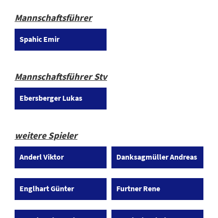
Mannschaftsführer
Spahic Emir
Mannschaftsführer Stv
Ebersberger Lukas
weitere Spieler
Anderl Viktor
Danksagmüller Andreas
Englhart Günter
Furtner Rene