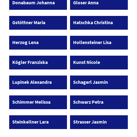
Donabaum Johanna
Gloser Anna
Gstöttner Maria
Hatschka Christina
Herzog Lena
Hollensteiner Lisa
Kögler Franziska
Kunst Nicole
Lupinek Alexandra
Schagerl Jasmin
Schimmer Melissa
Schwarz Petra
Steinkellner Lara
Strasser Jasmin